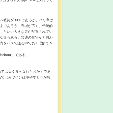
を表す矢印(KIBLAT)が貼って
ラム教徒が90％であるが、バリ島は
まざまであろう。寺域が広く、伝統的
」といい大きな寺が配置されてい
な寺もある。普通の住宅かと思わ
内をバスで巡る中で良く理解でき
Harbour」である。
のではなく食べなれたおかずであ
話では赤ワインは冷やすと味が悪