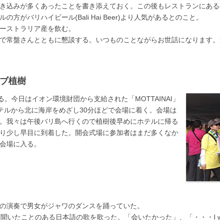
き込みが多くあったことを書き添えておく。この後もレストランにある
方がバリハイビール(Bali Hai Beer)より人気があるとのこと。
ーストラリア産を飲む。
で常盤さんとともに懇談する。いつものことながらお世話になります。
ーブ植樹
る。今日はイオン環境財団から支給された「MOTTAINAI」
テルから北に海岸をめざし30分ほどで会場に着く。会場は
。我々は午後バリ島へ行くので植樹後早めにホテルに帰る
り少し早目に到着した。開会式場に参加者はまだ多くなか
会場に入る。
の演奏で男女がジャワのダンスを踊っていた。
聞いたことのある日本語の歌を歌った。「会いたかった」、「・・・I wa