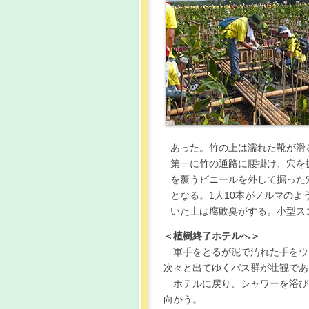
あった。竹の上は濡れた靴が滑
第一に竹の通路に腰掛け、穴を
を覆うビニールを外して掘った
となる。1人10本がノルマの
いた土は腐敗臭がする。小型ス
＜植樹終了ホテルへ＞
軍手をとるが泥で汚れた手をウ
次々と出てゆくバス群が壮観であ
ホテルに戻り、シャワーを浴び
向かう。