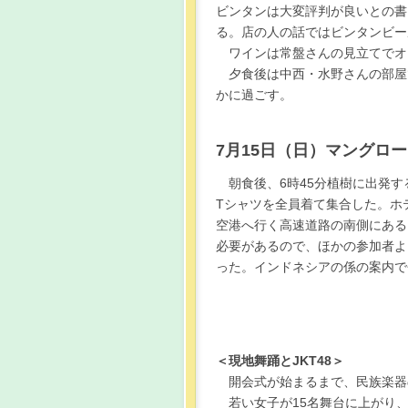
ビンタンは大変評判が良いとの書
る。店の人の話ではビンタンビールの
ワインは常盤さんの見立てでオ
夕食後は中西・水野さんの部屋
かに過ごす。
7月15日（日）マングロ
朝食後、6時45分植樹に出発す
Tシャツを全員着て集合した。ホ
空港へ行く高速道路の南側にある
必要があるので、ほかの参加者よ
った。インドネシアの係の案内で
＜現地舞踊とJKT48＞
開会式が始まるまで、民族楽器
若い女子が15名舞台に上がり、