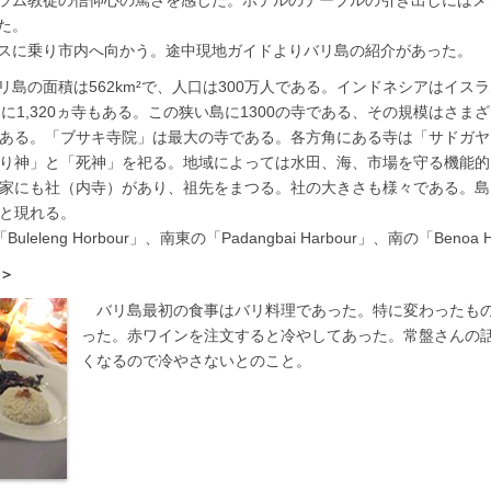
ラム教徒の信仰心の篤さを感じた。ホテルのテーブルの引き出しにはメッカ
た。
スに乗り市内へ向かう。途中現地ガイドよりバリ島の紹介があった。
リ島の面積は562km²で、人口は300万人である。インドネシアはイス
に1,320ヵ寺もある。この狭い島に1300の寺である、その規模はさ
ある。「ブサキ寺院」は最大の寺である。各方角にある寺は「サドガヤ
り神」と「死神」を祀る。地域によっては水田、海、市場を守る機能的
家にも社（内寺）があり、祖先をまつる。社の大きさも様々である。島
と現れる。
leng Horbour」、南東の「Padangbai Harbour」、南の「Benoa 
」＞
バリ島最初の食事はバリ料理であった。特に変わったも
った。赤ワインを注文すると冷やしてあった。常盤さんの
くなるので冷やさないとのこと。