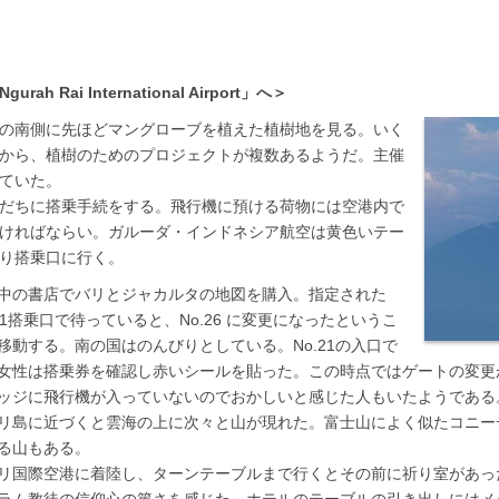
Rai International Airport」へ＞
の南側に先ほどマングローブを植えた植樹地を見る。いく
から、植樹のためのプロジェクトが複数あるようだ。主催
ていた。
だちに搭乗手続をする。飛行機に預ける荷物には空港内で
ければならい。ガルーダ・インドネシア航空は黄色いテー
り搭乗口に行く。
中の書店でバリとジャカルタの地図を購入。指定された
.21搭乗口で待っていると、No.26 に変更になったというこ
移動する。南の国はのんびりとしている。No.21の入口で
女性は搭乗券を確認し赤いシールを貼った。この時点ではゲートの変更
ッジに飛行機が入っていないのでおかしいと感じた人もいたようである
リ島に近づくと雲海の上に次々と山が現れた。富士山によく似たコニー
る山もある。
リ国際空港に着陸し、ターンテーブルまで行くとその前に祈り室があっ