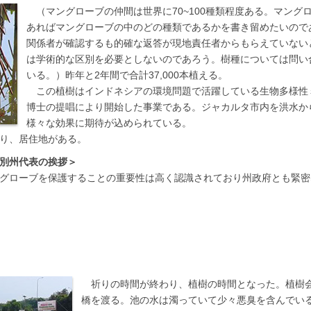
（マングローブの仲間は世界に70~100種類程度ある。マング
あればマングローブの中のどの種類であるかを書き留めたいので
関係者が確認するも的確な返答が現地責任者からもらえていない
は学術的な区別を必要としないのであろう。樹種については問い
いる。）昨年と2年間で合計37,000本植える。
この植樹はインドネシアの環境問題で活躍している生物多様性
博士の提唱により開始した事業である。ジャカルタ市内を洪水か
様々な効果に期待が込められている。
り、居住地がある。
別州代表の挨拶＞
グローブを保護することの重要性は高く認識されており州政府とも緊密
祈りの時間が終わり、植樹の時間となった。植樹
橋を渡る。池の水は濁っていて少々悪臭を含んでい