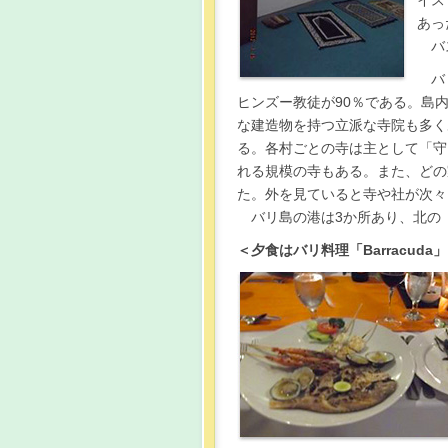
イス
あっ
バ
バ
ヒンズー教徒が90％である。島内
な建造物を持つ立派な寺院も多く
る。各村ごとの寺は主として「守
れる規模の寺もある。また、どの
た。外を見ていると寺や社が次々
バリ島の港は3か所あり、北の「Bule
＜夕食はバリ料理「Barracuda