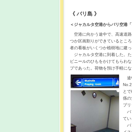
《 バリ島 》
＜ジャカルタ空港からバリ空港「Ngurah 
空港に向かう途中で、高速道路
つか区画割りができているところ
者の看板がいくつか植樹地に建っ
ジャカルタ空港に到着した。た
ビニールのひもをかけてもらわな
プであった。荷物を預け手軽にな
途
No
とで
係の
ブリ
バ
てい
バ