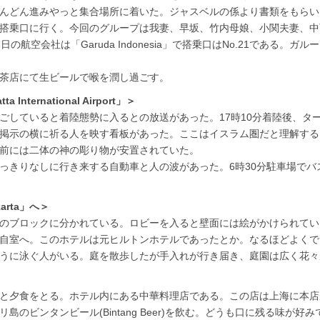
んどん進みやっと集合場所に着いた。ジャスベルの係より書類をもらい
搭乗口に行く。今回のグループは我妻、早坂、竹内母娘、小関夫妻、中
の航空会社は「Garuda Indonesia」で搭乗口はNo.21である。
茶店にて生ビールで喉を潤し過ごす。
International Airport」＞
ごしていると着陸態勢に入るとの放送があった。17時10分着陸後、タ
掲示の横に祈る人を映す看板があった。ここはイスラム圏だと理解する
前には二体の神の彫り物が安置されていた。
っきりなしに行き来する自動車と人の波があった。6時30分駐車場でバ
karta」へ＞
のブロックに分かれている。ロビーを入ると壁面には絵がかけられてい
自室へ。このホテルは元ヒルトンホテルであったとか。なるほどよくで
うに泳ぐ人がいる。庭を散歩したが手入れが行き届き、庭園は広く花々
と夕食をとる。ホテル内にある中華料理店である。この店は上海に本店
のビンタンビール(Bintang Beer)を飲む。どうも口に残る味が好