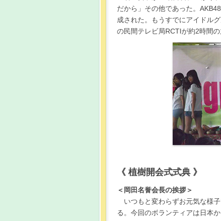
だから」その他であった。AKB4
成された。もうすでにアイドルグ
の民間テレビ局RCTIが約2時
《 植樹開会式式典 》
＜岡田名誉会長の挨拶＞
いつもと変わらずお元気な様子
る。今回のボランティアは日本から1