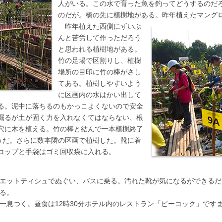
人がいる。この水で育った魚を釣ってどうするのだ
のだが。橋の先に植樹地がある。昨年植えたマング
昨年植えた西側にずいぶ
んと苦労して作っただろう
と思われる植樹地がある。
竹の足場で区割りし、植樹
場所の目印に竹の棒がさし
てある。植樹しやすいよう
に区画内の水はかい出して
る。泥中に落ちるのもかっこよくないので安全
掘るが土が固く力を入れなくてはならない、根
穴に木を植える。竹の棒と結んで一本植樹終了
ようだ。さらに数本隣の区画で植樹した。靴に着
コップと手袋はゴミ回収袋に入れる。
エットティシュでぬぐい、バスに乗る。汚れた靴が気になるができるだ
る。
一息つく。昼食は12時30分ホテル内のレストラン「ピーコック」ですま