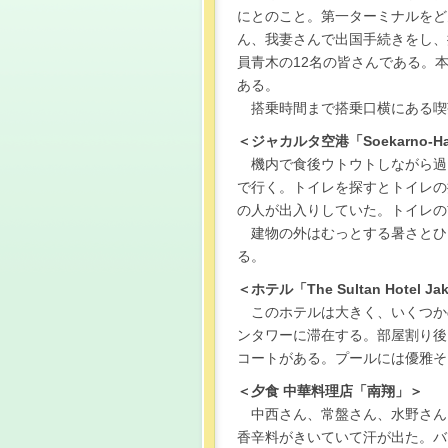
にとのこと。第一ターミナルをど
ん、我妻さんで出国手続きをし、
員青木の12名の皆さんである。本日
ある。
搭乗時間まで搭乗口横にある喫
＜ジャカルタ空港「Soekarno-Hatta 
機内で食後ウトウトしながら過
で行く。トイレを探すとトイレの
の人が出入りしていた。トイレの
建物の外はむっとする暑さとひ
る。
＜ホテル「The Sultan Hotel Ja
このホテルは大きく、いくつか
ンタワーに滞在する。部屋割り後
コートがある。プールには優雅そ
＜夕食 中華料理店「南翔」＞
中西さん、常盤さん、水野さん
香辛料がきいていて汗が出た。バリ島